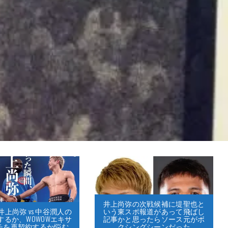
井上尚弥の次戦候補に堤聖也と
いう東スポ報道があって飛ばし
上尚弥 vs 中谷潤人の
記事かと思ったらソース元がボ
するか、WOWOWエキサ
クシングシーンだった
チを再契約するか悩む…