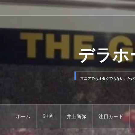
コ
ン
テ
ン
ツ
デラホ
へ
ス
キ
ッ
マニアでもオタクでもない、ただ
プ
ホーム
GLOVE
井上尚弥
注目カード