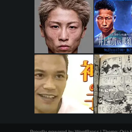
Proudly powered by WordPress
|
Theme:
Oria
b