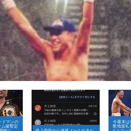
グッドマンの
今週末は井
タム級暫定
聖地巡礼
開催に
井上尚弥から迷惑メールがきた…
イトマッ