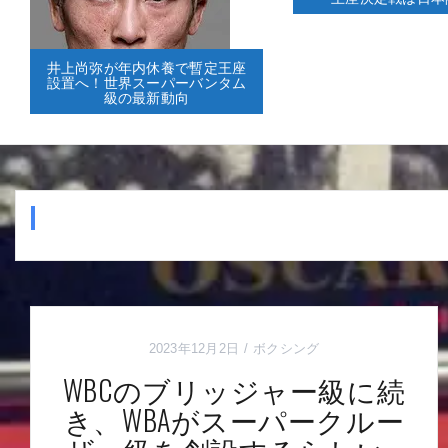
井上尚弥が年内休養で暫定王座
設置へ！世界スーパーバンタム
級の最新動向
2023年12月2日
ボクシング
WBCのブリッジャー級に続
き、WBAがスーパークルー