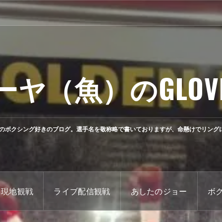
ーヤ（魚）のGLOV
のボクシング好きのブログ。選手名を敬称略で書いておりますが、命懸けでリング
現地観戦
ライブ配信観戦
あしたのジョー
ボ