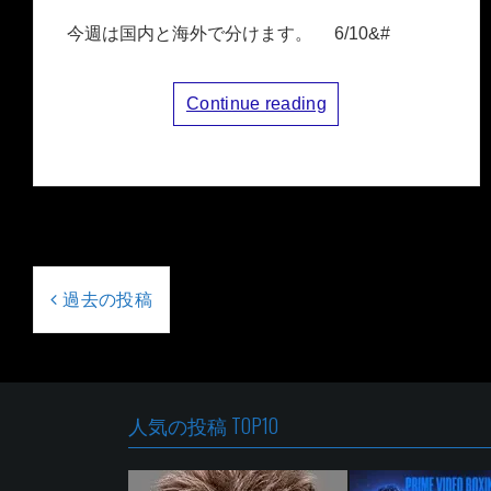
今週は国内と海外で分けます。 6/10&#
Continue reading
投
稿
過去の投稿
ナ
ビ
ゲ
ー
人気の投稿 TOP10
シ
ョ
ン