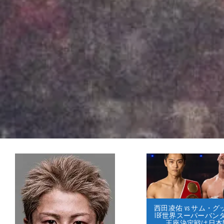
西田凌佑 vs サム・
IBF世界スーパーバン
王座決定戦は日本